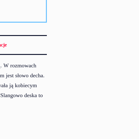
cje
ską. W rozmowach
m jest słowo decha.
wała ją kobiecym
.Slangowo deska to