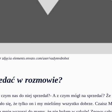
or zdjęcia elements.envato.com/user/vadymvdrobot
edać w rozmowie?
 czym nas do niej sprzedał?- A z czym mógł na sprzedać? Że
ało się, że tylko on i my mieliśmy wszystko dobrze. Czaisz 
ała mnie wczoraj do mamy, że nie byłam w szkole! Znowu cały