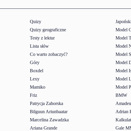
Quizy
Japońsk
Quizy geograficzne
Model O
Testy z lektur
Model T
Lista słów
Model N
Co warto zobaczyć?
Model S
Góry
Model 
Boxdel
Model I
Lexy
Model L
Mamiko
Model P
Friz
BMW
Patrycja Zahorska
Amadeus
Bilguun Ariunbaatar
Adrian 
Marcelina Zawadzka
Kalkula
Ariana Grande
Gale 