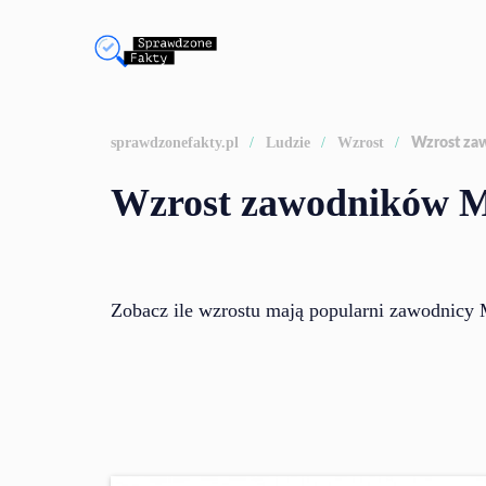
sprawdzonefakty.pl
Ludzie
Wzrost
Wzrost z
Wzrost zawodników
Zobacz ile wzrostu mają popularni zawodnic