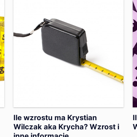
Ile wzrostu ma Krystian
I
Wilczak aka Krycha? Wzrost i
W
inne informacje