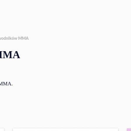
awodników MMA
 MMA
y MMA.