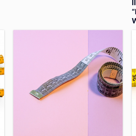
I
“
W