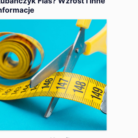
ubańczyk Flas? Wzrost i inne
nformacje