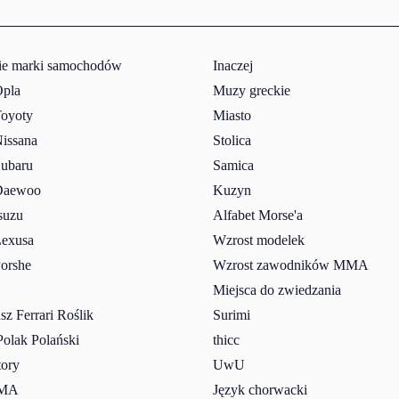
ie marki samochodów
Inaczej
pla
Muzy greckie
oyoty
Miasto
issana
Stolica
ubaru
Samica
Daewoo
Kuzyn
suzu
Alfabet Morse'a
exusa
Wzrost modelek
orshe
Wzrost zawodników MMA
Miejsca do zwiedzania
z Ferrari Roślik
Surimi
Polak Polański
thicc
tory
UwU
MMA
Język chorwacki