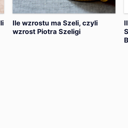
li
Ile wzrostu ma Szeli, czyli
I
wzrost Piotra Szeligi
S
B