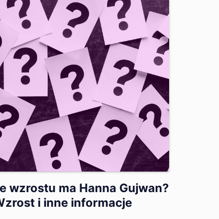
le wzrostu ma Hanna Gujwan?
zrost i inne informacje