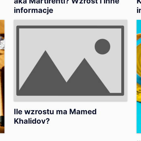
aka Martirenti? Wzrost i inne
K
informacje
i
Ile wzrostu ma Mamed
Khalidov?