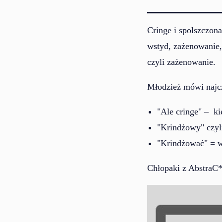
Cringe i spolszczona
wstyd, zażenowanie,
czyli zażenowanie.
Młodzież mówi najcz
"Ale cringe" – k
"Krindżowy" czyli
"Krindżować" = w
Chłopaki z AbstraC*