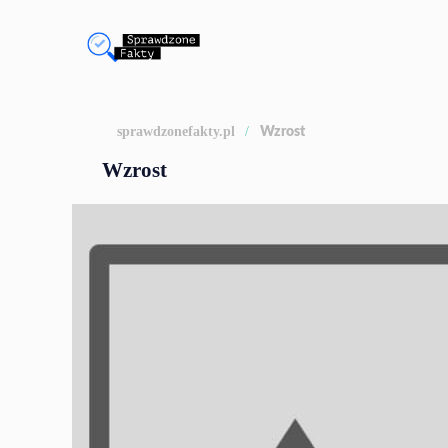
sprawdzonefakty.pl
Wzrost
Wzrost