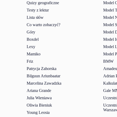
Quizy geograficzne
Model O
Testy z lektur
Model T
Lista słów
Model N
Co warto zobaczyć?
Model S
Góry
Model 
Boxdel
Model I
Lexy
Model L
Mamiko
Model P
Friz
BMW
Patrycja Zahorska
Amadeus
Bilguun Ariunbaatar
Adrian 
Marcelina Zawadzka
Kalkula
Ariana Grande
Gale 
Julia Wieniawa
Uczestni
Oliwia Bieniuk
Uczestn
Warsza
Young Leosia