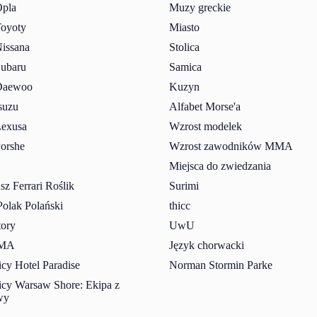
pla
Muzy greckie
oyoty
Miasto
issana
Stolica
ubaru
Samica
Daewoo
Kuzyn
suzu
Alfabet Morse'a
exusa
Wzrost modelek
orshe
Wzrost zawodników MMA
Miejsca do zwiedzania
z Ferrari Roślik
Surimi
Polak Polański
thicc
tory
UwU
MMA
Język chorwacki
cy Hotel Paradise
Norman Stormin Parke
icy Warsaw Shore: Ekipa z
wy