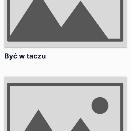
Być w taczu