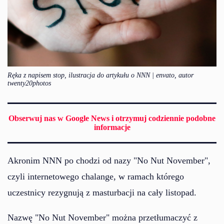
Ręka z napisem stop, ilustracja do artykułu o NNN | envato, autor
twenty20photos
Obserwuj nas w Google News i otrzymuj codziennie podobne
informacje
Akronim NNN po chodzi od nazy "No Nut November",
czyli internetowego chalange, w ramach którego
uczestnicy rezygnują z masturbacji na cały listopad.
Nazwę "No Nut November" można przetłumaczyć z