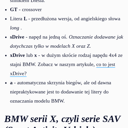
silnikiem Diesla.
GT
- crossover
Litera
L
- przedłużona wersja, od angielskiego słowa
long
.
sDrive
- napęd na jedną oś.
Oznaczanie dodawane jak
dotychczas tylko w modelach X oraz Z.
xDrive
lub
x
- w dużym skrócie rodzaj napędu 4x4 ze
stajni BMW. Zobacz w naszym artykule,
co to jest
xDrive?
a
- automatyczna skrzynia biegów, ale od dawna
niepraktykowane jest to dodawanie tej litery do
oznaczania modelu BMW.
BMW serii X, czyli serie SAV