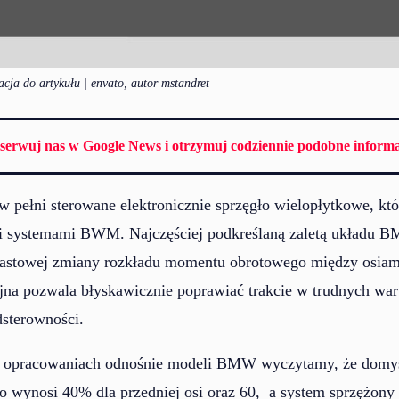
cja do artykułu | envato, autor mstandret
serwuj nas w Google News i otrzymuj codziennie podobne informa
 w pełni sterowane elektronicznie sprzęgło wielopłytkowe, kt
i systemami BWM. Najczęściej podkreślaną zaletą układu B
astowej zmiany rozkładu momentu obrotowego między osiami
yjna pozwala błyskawicznie poprawiać trakcie w trudnych wa
dsterowności.
 opracowaniach odnośnie modeli BMW wyczytamy, że domyś
wynosi 40% dla przedniej osi oraz 60, a system sprzężony 