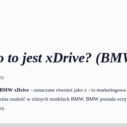
o to jest xDrive? (BM
:52
BMW xDrive
- oznaczane również jako x - to marketingow
 można znaleźć w różnych modelach BMW. BMW posiada oczy
wy.