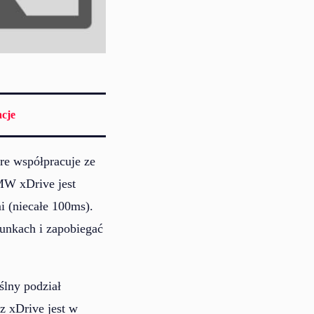
cje
óre współpracuje ze
MW xDrive jest
 (niecałe 100ms).
runkach i zapobiegać
lny podział
z xDrive jest w