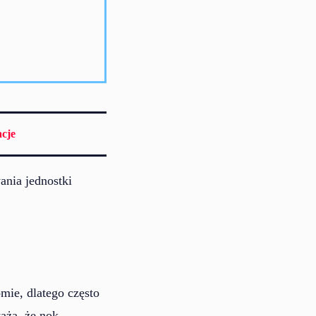
cje
ania jednostki
mie, dlatego często
waża, że nok