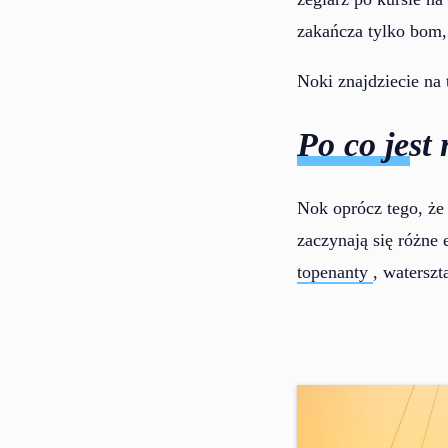
zakańcza tylko bom, a
Noki znajdziecie na 
Po co jest
Nok oprócz tego, ż
zaczynają się różne
topenanty
, waterszta