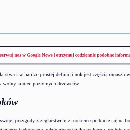
serwuj nas w Google News i otrzymuj codziennie podobne informa
larstwa i w bardzo prostej definicji nok jest częścią omasztow
cy wolny koniec poziomych drzewców.
oków
 swojej przygody z żeglarstwem z nokiem spotkacie się na bo
 żeglarza jachtowego, gdzie pływał tylko na keczu, mylnie u