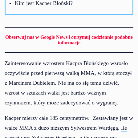
Kim jest Kacper Błoński?
Obserwuj nas w Google News i otrzymuj codziennie podobne
informacje
Zainteresowanie wzrostem Kacpra Błońskiego wzrosło
oczywiście przed pierwszą walką MMA, w którą stoczył
z Marcinem Dubielem. Nie ma co się temu dziwić,
wzrost w sztukach walki jest bardzo ważnym
czynnikiem, który może zadecydować o wygranej.
Kacper mierzy całe 185 centymetrów. Zestawiany jest w
walce MMA z dużo niższym Sylwestrem Wardęgą.
Ile
wzrostu ma Sylwester Wardęga
, a
ile wzrostu ma