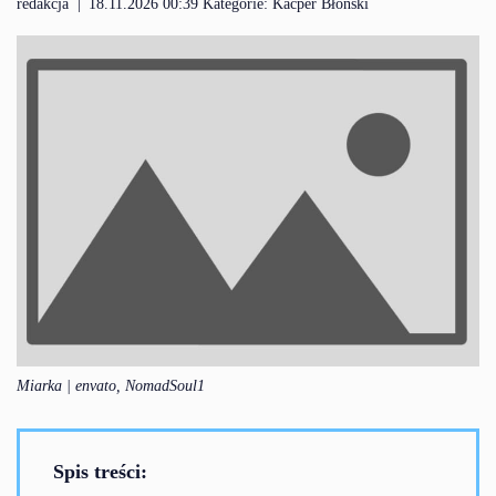
redakcja
|
18.11.2026 00:39 Kategorie:
Kacper Błoński
Miarka | envato, NomadSoul1
Spis treści: