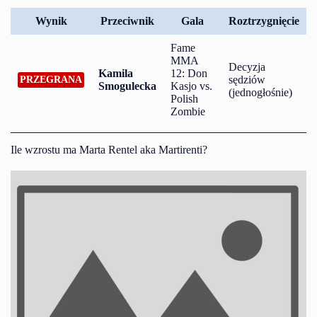
Wynik
Przeciwnik
Gala
Roztrzygnięcie
Fame
MMA
Decyzja
Kamila
12: Don
sędziów
PRZEGRANA
Smogulecka
Kasjo vs.
(jednogłośnie)
Polish
Zombie
Ile wzrostu ma Marta Rentel aka Martirenti?